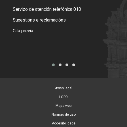
Servizo de atención telefónica 010
Empa
certi
Suxestións e reclamacións
Como
Cita previa
Tarx
Aviso legal
LOPD
Mapa web
Normas de uso
Accesibilidade