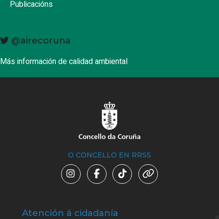
Publicacións
@airecoruna
Más información de calidad ambiental
O CONCELLO EN RRSS
Atención á cidadanía
Trá