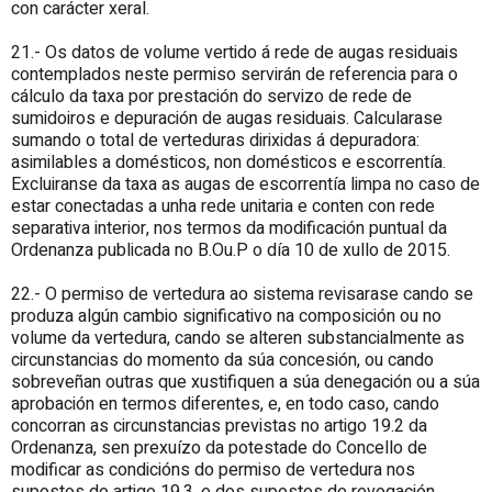
con carácter xeral.
21.- Os datos de volume vertido á rede de augas residuais
contemplados neste permiso servirán de referencia para o
cálculo da taxa por prestación do servizo de rede de
sumidoiros e depuración de augas residuais. Calcularase
sumando o total de verteduras dirixidas á depuradora:
asimilables a domésticos, non domésticos e escorrentía.
Excluiranse da taxa as augas de escorrentía limpa no caso de
estar conectadas a unha rede unitaria e conten con rede
separativa interior, nos termos da modificación puntual da
Ordenanza publicada no B.Ou.P o día 10 de xullo de 2015.
22.- O permiso de vertedura ao sistema revisarase cando se
produza algún cambio significativo na composición ou no
volume da vertedura, cando se alteren substancialmente as
circunstancias do momento da súa concesión, ou cando
sobreveñan outras que xustifiquen a súa denegación ou a súa
aprobación en termos diferentes, e, en todo caso, cando
concorran as circunstancias previstas no artigo 19.2 da
Ordenanza, sen prexuízo da potestade do Concello de
modificar as condicións do permiso de vertedura nos
supostos do artigo 19.3, e dos supostos de revogación