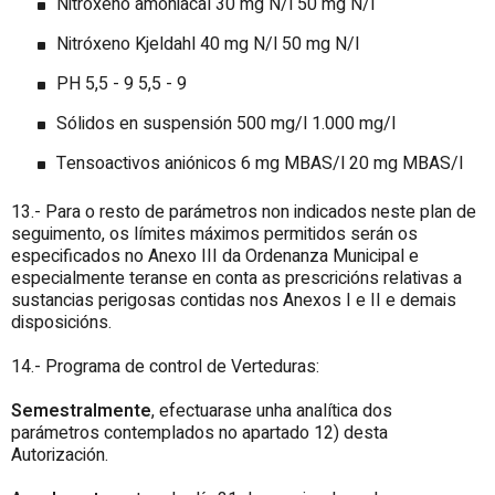
Nitróxeno amoniacal 30 mg N/l 50 mg N/l
Nitróxeno Kjeldahl 40 mg N/l 50 mg N/l
PH 5,5 - 9 5,5 - 9
Sólidos en suspensión 500 mg/l 1.000 mg/l
Tensoactivos aniónicos 6 mg MBAS/l 20 mg MBAS/l
13.- Para o resto de parámetros non indicados neste plan de
seguimento, os límites máximos permitidos serán os
especificados no Anexo III da Ordenanza Municipal e
especialmente teranse en conta as prescricións relativas a
sustancias perigosas contidas nos Anexos I e II e demais
disposicións.
14.- Programa de control de Verteduras:
Semestralmente
, efectuarase unha analítica dos
parámetros contemplados no apartado 12) desta
Autorización.