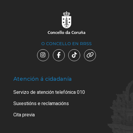
O CONCELLO EN RRSS
Atención á cidadanía
Trá
Servizo de atención telefónica 010
Empa
certi
Suxestións e reclamacións
Como
Cita previa
Tarx