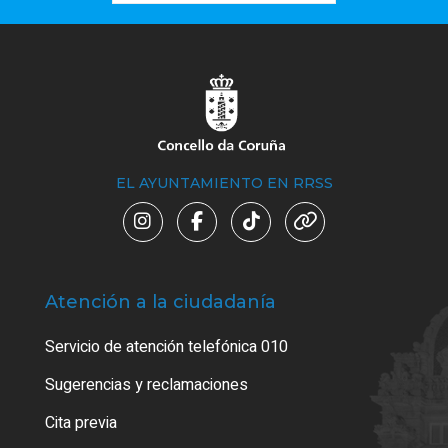
EL AYUNTAMIENTO EN RRSS
Atención a la ciudadanía
Trá
Servicio de atención telefónica 010
Empa
o cer
Sugerencias y reclamaciones
Como
Cita previa