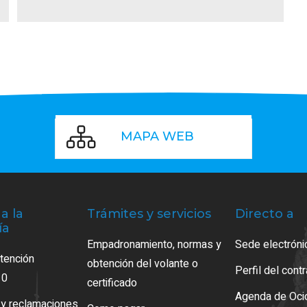
MAPA WEB
a la
Trámites y servicios
Directo a
ía
Empadronamiento, normas y
Sede electróni
atención
obtención del volante o
Perfil del cont
10
certificado
Agenda de Oci
 y reclamaciones