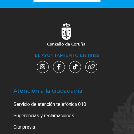
EL AYUNTAMIENTO EN RRSS
Atención a la ciudadanía
Trá
Servicio de atención telefónica 010
Empa
o cer
Sugerencias y reclamaciones
Como
Cita previa