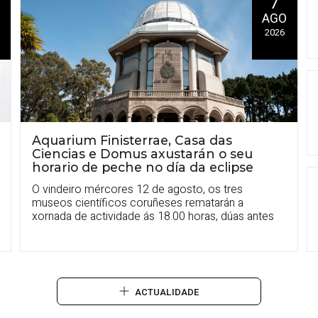
7
O
AGO
2026
Aquarium Finisterrae, Casa das
Ciencias e Domus axustarán o seu
horario de peche no día da eclipse
O vindeiro mércores 12 de agosto, os tres
museos científicos coruñeses rematarán a
xornada de actividade ás 18.00 horas, dúas antes
do habitual na tempada de verán
ACTUALIDADE