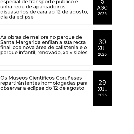
5
especial de transporte público e
unha rede de aparcadoiros
AGO
disuasorios de cara ao 12 de agosto,
2026
día da eclipse
Hoxe publicouse o bando municipal que inclúe as
As obras de mellora no parque de
pautas xerais de seguridade e mobilidade, así
30
Santa Margarida enfilan a súa recta
como a normativa especial para os
final, coa nova área de calistenia e o
XUL
establecementos de hostalaría
parque infantil, renovado, xa visibles
2026
O Concello ultima os traballos no conxunto do
Os Museos Científicos Coruñeses
parque, onde tamén se crearon novas sendas de
29
repartirán lentes homologadas para
running e se actuou no conxunto dos camiños
observar a eclipse do 12 de agosto
XUL
para facelos máis accesibles
2026
As persoas maiores de 16 anos poderán
recollelas coa súa entrada aos museos ata
esgotar existencias