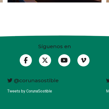
Síguenos en
@corunasostible
Tweets by CorunaSostible
M