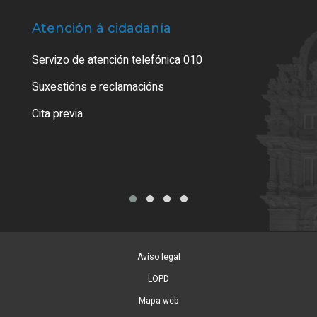
Atención á cidadanía
Trá
Servizo de atención telefónica 010
Empa
certi
Suxestións e reclamacións
Como
Cita previa
Tarx
Aviso legal
LOPD
Mapa web