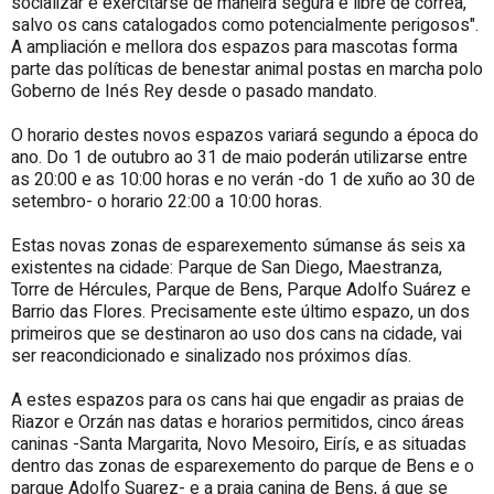
socializar e exercitarse de maneira segura e libre de correa,
salvo os cans catalogados como potencialmente perigosos".
A ampliación e mellora dos espazos para mascotas forma
parte das políticas de benestar animal postas en marcha polo
Goberno de Inés Rey desde o pasado mandato.
O horario destes novos espazos variará segundo a época do
ano. Do 1 de outubro ao 31 de maio poderán utilizarse entre
as 20:00 e as 10:00 horas e no verán -do 1 de xuño ao 30 de
setembro- o horario 22:00 a 10:00 horas.
Estas novas zonas de esparexemento súmanse ás seis xa
existentes na cidade: Parque de San Diego, Maestranza,
Torre de Hércules, Parque de Bens, Parque Adolfo Suárez e
Barrio das Flores. Precisamente este último espazo, un dos
primeiros que se destinaron ao uso dos cans na cidade, vai
ser reacondicionado e sinalizado nos próximos días.
A estes espazos para os cans hai que engadir as praias de
Riazor e Orzán nas datas e horarios permitidos, cinco áreas
caninas -Santa Margarita, Novo Mesoiro, Eirís, e as situadas
dentro das zonas de esparexemento do parque de Bens e o
parque Adolfo Suarez- e a praia canina de Bens, á que se