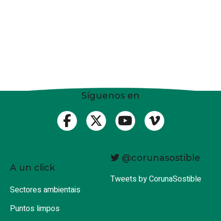
Síguenos en
@corunasostible
A un click
Tweets by CorunaSostible
Sectores ambientais
Puntos limpos