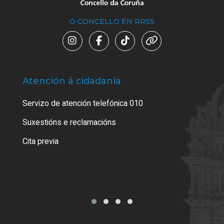
O CONCELLO EN RRSS
Atención á cidadanía
Trá
Servizo de atención telefónica 010
Empa
certi
Suxestións e reclamacións
Como
Cita previa
Tarx