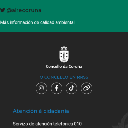
@airecoruna
Más información de calidad ambiental
O CONCELLO EN RRSS
Atención á cidadanía
Trá
Servizo de atención telefónica 010
Empa