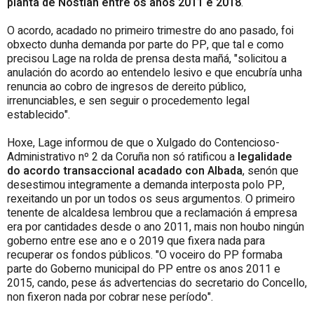
planta de Nostián entre os anos 2011 e 2018
.
O acordo, acadado no primeiro trimestre do ano pasado, foi
obxecto dunha demanda por parte do PP, que tal e como
precisou Lage na rolda de prensa desta mañá, "solicitou a
anulación do acordo ao entendelo lesivo e que encubría unha
renuncia ao cobro de ingresos de dereito público,
irrenunciables, e sen seguir o procedemento legal
establecido".
Hoxe, Lage informou de que o Xulgado do Contencioso-
Administrativo nº 2 da Coruña non só ratificou a
legalidade
do acordo transaccional acadado con Albada
, senón que
desestimou integramente a demanda interposta polo PP,
rexeitando un por un todos os seus argumentos. O primeiro
tenente de alcaldesa lembrou que a reclamación á empresa
era por cantidades desde o ano 2011, mais non houbo ningún
goberno entre ese ano e o 2019 que fixera nada para
recuperar os fondos públicos. "O voceiro do PP formaba
parte do Goberno municipal do PP entre os anos 2011 e
2015, cando, pese ás advertencias do secretario do Concello,
non fixeron nada por cobrar nese período".