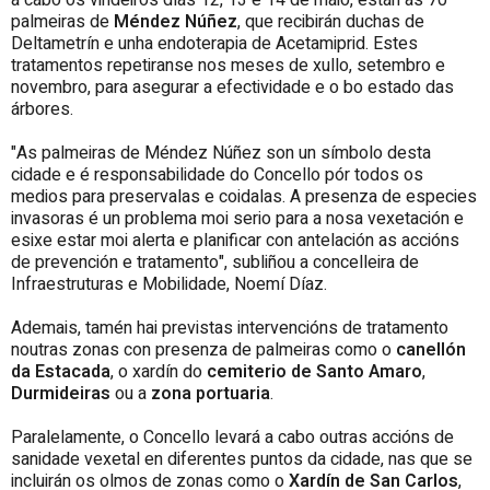
palmeiras de
Méndez Núñez
, que recibirán duchas de
Deltametrín e unha endoterapia de Acetamiprid. Estes
tratamentos repetiranse nos meses de xullo, setembro e
novembro, para asegurar a efectividade e o bo estado das
árbores.
"As palmeiras de Méndez Núñez son un símbolo desta
cidade e é responsabilidade do Concello pór todos os
medios para preservalas e coidalas. A presenza de especies
invasoras é un problema moi serio para a nosa vexetación e
esixe estar moi alerta e planificar con antelación as accións
de prevención e tratamento", subliñou a concelleira de
Infraestruturas e Mobilidade, Noemí Díaz.
Ademais, tamén hai previstas intervencións de tratamento
noutras zonas con presenza de palmeiras como o
canellón
da Estacada
, o xardín do
cemiterio de Santo Amaro
,
Durmideiras
ou a
zona portuaria
.
Paralelamente, o Concello levará a cabo outras accións de
sanidade vexetal en diferentes puntos da cidade, nas que se
incluirán os olmos de zonas como o
Xardín de San Carlos
,