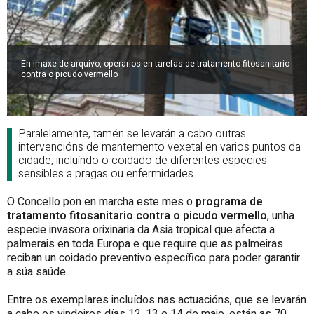
En imaxe de arquivo, operarios en tarefas de tratamento fitosanitario
contra o picudo vermello
Paralelamente, tamén se levarán a cabo outras
intervencións de mantemento vexetal en varios puntos da
cidade, incluíndo o coidado de diferentes especies
sensibles a pragas ou enfermidades
O Concello pon en marcha este mes o
programa de
tratamento fitosanitario contra o picudo vermello
, unha
especie invasora orixinaria da Asia tropical que afecta a
palmerais en toda Europa e que require que as palmeiras
reciban un coidado preventivo específico para poder garantir
a súa saúde.
Entre os exemplares incluídos nas actuacións, que se levarán
a cabo os vindeiros días 12, 13 e 14 de maio, están as 70