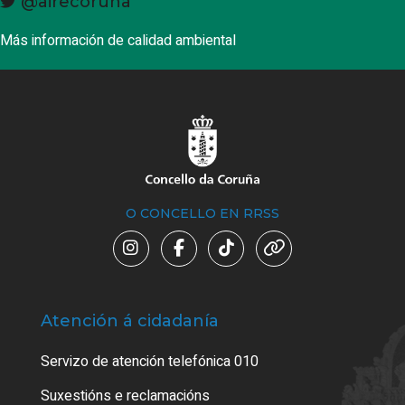
@airecoruna
Más información de calidad ambiental
O CONCELLO EN RRSS
Atención á cidadanía
Trá
Servizo de atención telefónica 010
Empa
certi
Suxestións e reclamacións