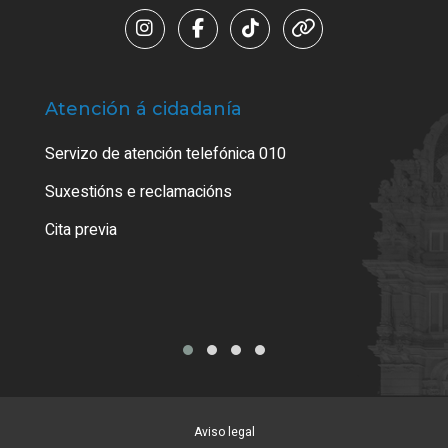
Atención á cidadanía
Trá
Servizo de atención telefónica 010
Empa
certi
Suxestións e reclamacións
Como
Cita previa
Tarx
Aviso legal