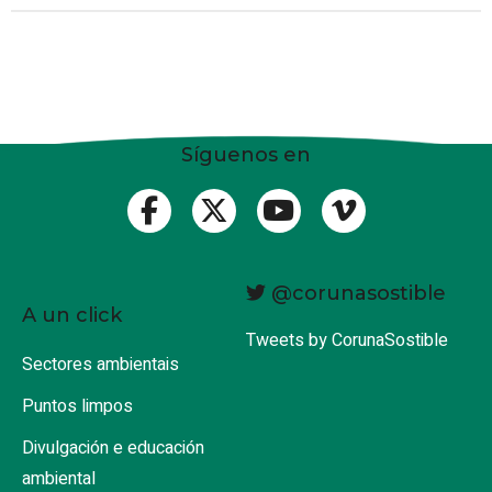
Síguenos en
@corunasostible
A un click
Tweets by CorunaSostible
Sectores ambientais
Puntos limpos
Divulgación e educación
ambiental