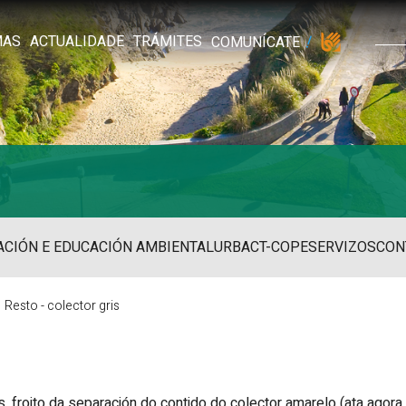
MAS
ACTUALIDADE
TRÁMITES
COMUNÍCATE
ACIÓN E EDUCACIÓN AMBIENTAL
URBACT-COPE
SERVIZOS
CON
Resto - colector gris
is, froito da separación do contido do colector amarelo (ata agor