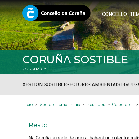
CONCELLO
TE
CORUÑA SOSTIBLE
CORUNA.GAL
XESTIÓN SOSTIBLE
SECTORES AMBIENTAIS
DIVULG
Inicio
Sectores ambientais
Residuos
Colectores
Resto
Na Coruña, a partir de agora, haberá un colector má