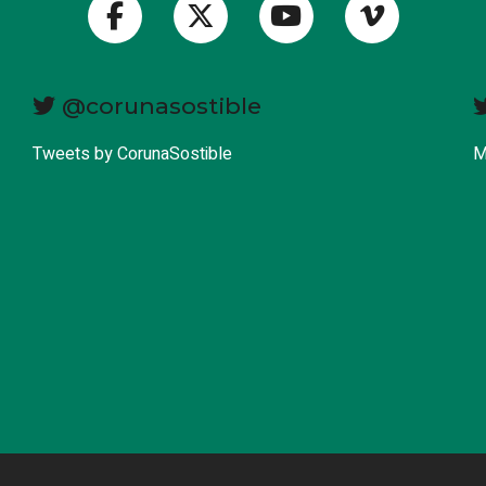
@corunasostible
Tweets by CorunaSostible
M