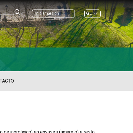
GL
Iniciar sesión
ES
|
TACTO
a o de inorgánico) en envases (amarelo) e resto