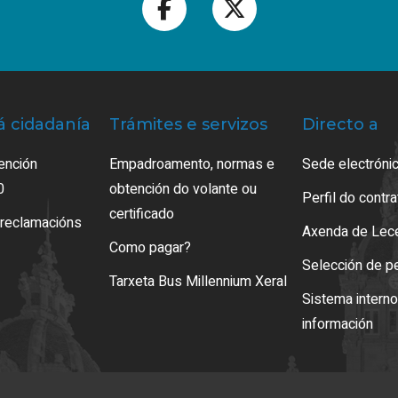
á cidadanía
Trámites e servizos
Directo a
ención
Empadroamento, normas e
Sede electrónic
0
obtención do volante ou
Perfil do contr
certificado
 reclamacións
Axenda de Lec
Como pagar?
Selección de p
Tarxeta Bus Millennium Xeral
Sistema intern
información