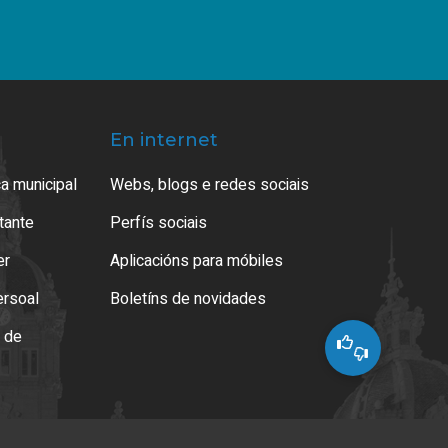
En internet
a municipal
Webs, blogs e redes sociais
atante
Perfís sociais
er
Aplicacións para móbiles
ersoal
Boletíns de novidades
o de