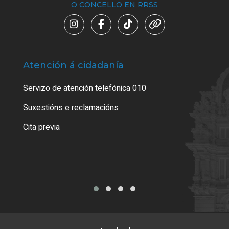
O CONCELLO EN RRSS
Atención á cidadanía
Trá
Servizo de atención telefónica 010
Empa
certi
Suxestións e reclamacións
Como
Cita previa
Tarx