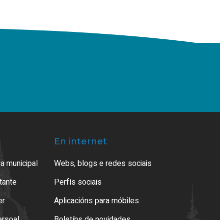
En internet
a municipal
Webs, blogs e redes sociais
atante
Perfís sociais
er
Aplicacións para móbiles
ersoal
Boletíns de novidades