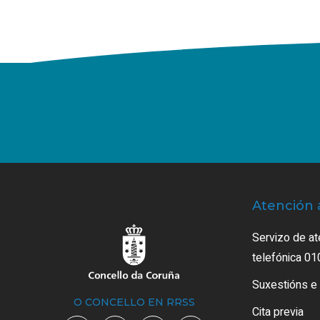
Atención 
Servizo de at
telefónica 01
Suxestións e
O CONCELLO EN RRSS
Cita previa