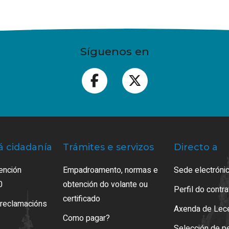
Síguenos en
á cidadanía
Trámites e servizos
Directo a
ención
Empadroamento, normas e
Sede electrónic
0
obtención do volante ou
Perfil do contr
certificado
 reclamacións
Axenda de Lec
Como pagar?
Selección de p