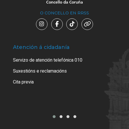
O CONCELLO EN RRSS
Atención á cidadanía
Trá
Servizo de atención telefónica 010
Empa
certi
Suxestións e reclamacións
Como
Cita previa
Tarx