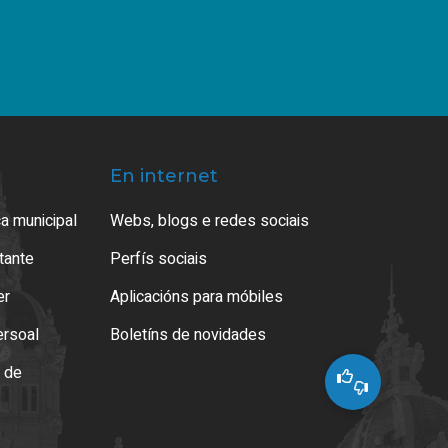
En internet
a municipal
Webs, blogs e redes sociais
atante
Perfís sociais
er
Aplicacións para móbiles
ersoal
Boletíns de novidades
o de