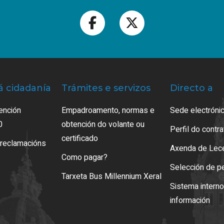
á cidadanía
Trámites e servizos
Directo a
ención
Empadroamento, normas e
Sede electrónic
0
obtención do volante ou
Perfil do contr
certificado
 reclamacións
Axenda de Lec
Como pagar?
Selección de p
Tarxeta Bus Millennium Xeral
Sistema intern
información