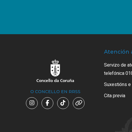
Atención 
Servizo de at
telefónica 01
Suxestións e
O CONCELLO EN RRSS
Cita previa