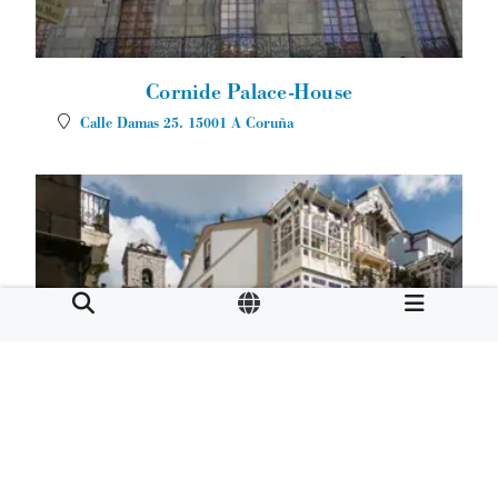
Cornide Palace-House
Calle Damas 25.
15001
A Coruña
Palace-House of the Marquis of San