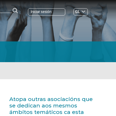
GL
Iniciar sesión
ES
|
Atopa outras asociacións que
se dedican aos mesmos
ámbitos temáticos ca esta