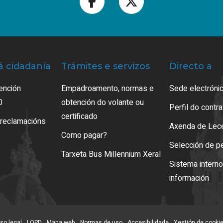
á cidadanía
Trámites e servizos
Directo a
ención
Empadroamento, normas e
Sede electrónic
0
obtención do volante ou
Perfil do contr
certificado
 reclamacións
Axenda de Lec
Como pagar?
Selección de p
Tarxeta Bus Millennium Xeral
Sistema intern
información
so legal
LOPD
Mapa web
Normas de uso
Accesibilidade
Xestión de cooki