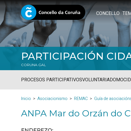
CONCELLO
TE
PARTICIPACIÓN CID
CORUNA.GAL
PROCESOS PARTICIPATIVOS
VOLUNTARIADO
MOCID
Inicio
Asociacionismo
REMAC
Guía de asociación
ANPA Mar do Orzán do C
ENDEREZO: