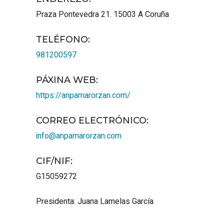
Praza Pontevedra 21.
15003
A Coruña
TELÉFONO
:
981200597
PÁXINA WEB
:
https://anpamarorzan.com/
CORREO ELECTRÓNICO
:
info@anpamarorzan.com
CIF/NIF
:
G15059272
Presidenta: Juana Lamelas García