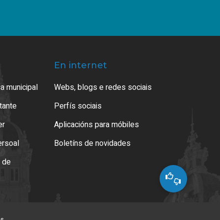
En internet
a municipal
Webs, blogs e redes sociais
atante
Perfís sociais
er
Aplicacións para móbiles
ersoal
Boletíns de novidades
o de
es