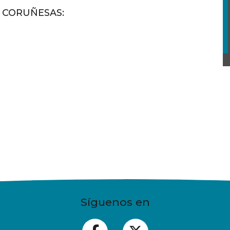
S CORUÑESAS
:
Síguenos en