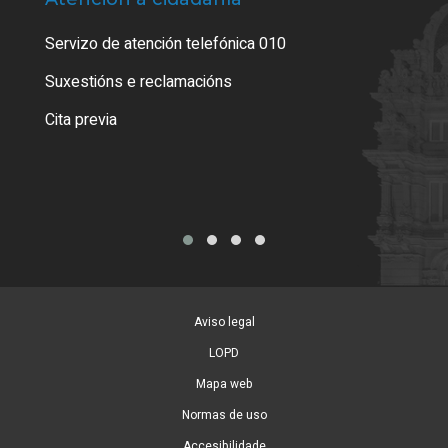
Servizo de atención telefónica 010
Empa
certi
Suxestións e reclamacións
Como
Cita previa
Tarx
Aviso legal
LOPD
Mapa web
Normas de uso
Accesibilidade