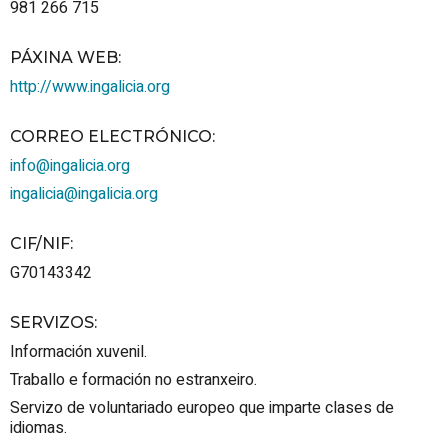
981 266 715
PÁXINA WEB
:
http://www.ingalicia.org
CORREO ELECTRÓNICO
:
info@ingalicia.org
ingalicia@ingalicia.org
CIF/NIF
:
G70143342
SERVIZOS
:
Información xuvenil.
Traballo e formación no estranxeiro.
Servizo de voluntariado europeo que imparte clases de
idiomas.