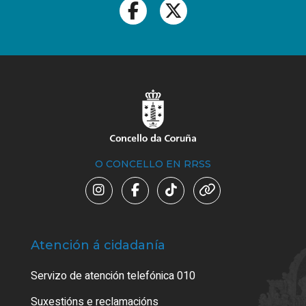
O CONCELLO EN RRSS
Atención á cidadanía
Trá
Servizo de atención telefónica 010
Empa
certi
Suxestións e reclamacións