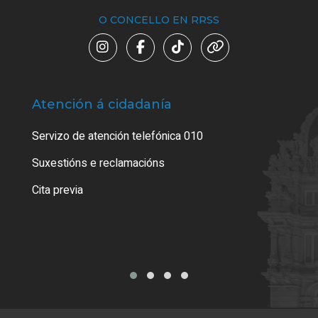
O CONCELLO EN RRSS
Atención á cidadanía
Trá
Servizo de atención telefónica 010
Empa
certi
Suxestións e reclamacións
Como
Cita previa
Tarx