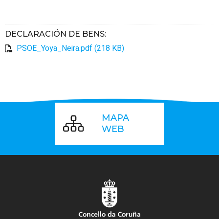
DECLARACIÓN DE BENS
:
PSOE_Yoya_Neira.pdf (218 KB)
MAPA
WEB