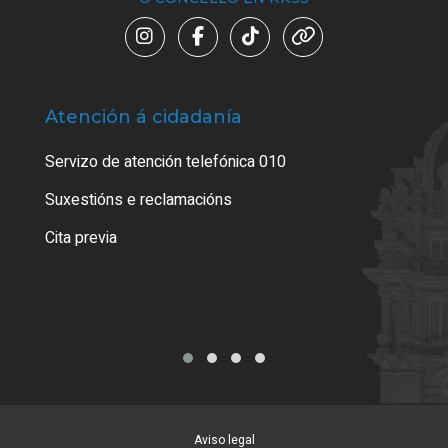
Atención á cidadanía
Trá
Servizo de atención telefónica 010
Empa
certi
Suxestións e reclamacións
Como
Cita previa
Tarx
Aviso legal