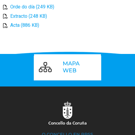
Orde do día (249 KB)
Extracto (248 KB)
Acta (886 KB)
MAPA
WEB
O CONCELLO EN RRSS