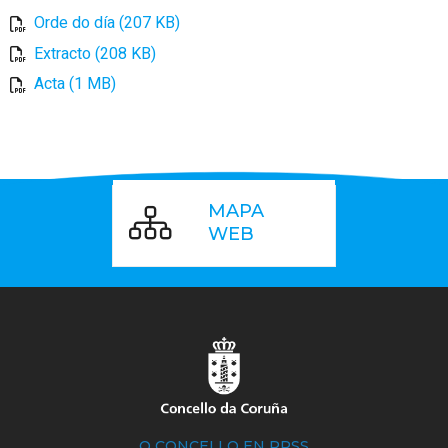
Orde do día (207 KB)
Extracto (208 KB)
Acta (1 MB)
MAPA
WEB
O CONCELLO EN RRSS