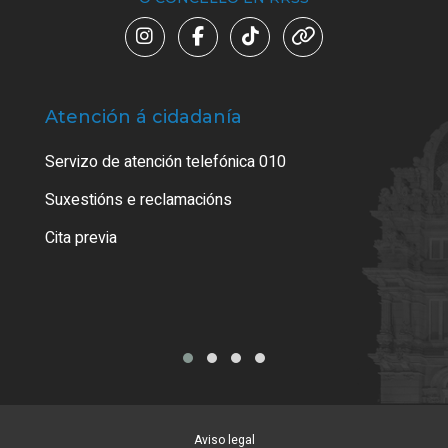
Atención á cidadanía
Trá
Servizo de atención telefónica 010
Empa
certi
Suxestións e reclamacións
Como
Cita previa
Tarx
Aviso legal