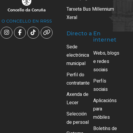
Tarxeta Bus Millennium
Xeral
O CONCELLO EN RRSS
Directo a
En
internet
Sede
Webs, blogs
electrónica
e redes
municipal
sociais
Perfil do
Perfís
contratante
sociais
Axenda de
Aplicacións
Lecer
para
Selección
móbiles
de persoal
Boletíns de