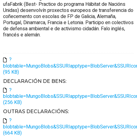
ufaFabrik (Best- Practice do programa Hábitat de Nacións
Unidas) desenvolvín proxectos europeos de transferencia do
coñecemento con escolas de FP de Galicia, Alemaña,
Portugal, Dinamarca, Francia e Letonia. Participo en colectivos
de defensa ambiental e de activismo cidadán. Falo inglés,
francés e alemán.
?
blobtable=MungoBlobs&SSURIapptype=BlobServer&SSURIconta
(95 KB)
DECLARACIÓN DE BENS
:
?
blobtable=MungoBlobs&SSURIapptype=BlobServer&SSURIconta
(256 KB)
OUTRAS DECLARACIÓNS
:
?
blobtable=MungoBlobs&SSURIapptype=BlobServer&SSURIconta
(664 KB)