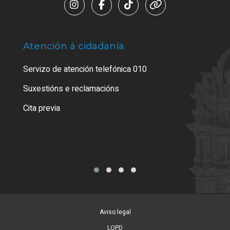
Atención á cidadanía
Trá
Servizo de atención telefónica 010
Empa
certi
Suxestións e reclamacións
Como
Cita previa
Tarx
Aviso legal
LOPD