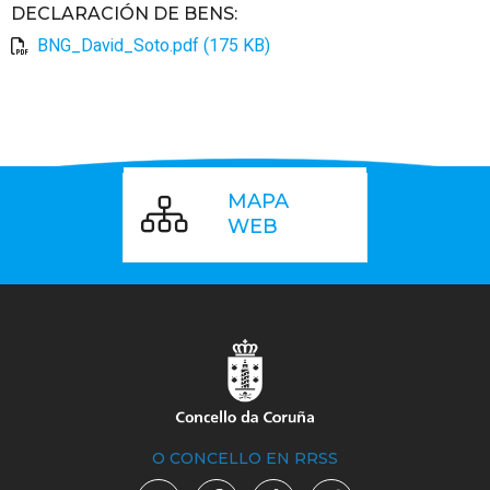
DECLARACIÓN DE BENS
:
BNG_David_Soto.pdf (175 KB)
MAPA
WEB
O CONCELLO EN RRSS