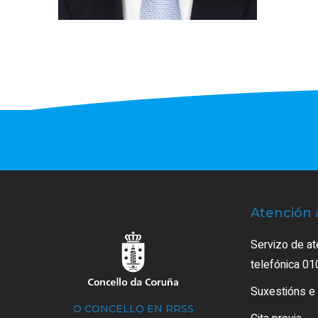
Atención 
Servizo de at
telefónica 01
Suxestións e
O CONCELLO EN RRSS