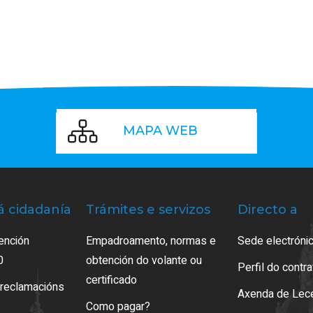
MAPA WEB
á cidadanía
Trámites e servizos
Directo a
ención
Empadroamento, normas e
Sede electrónic
0
obtención do volante ou
Perfil do contr
certificado
 reclamacións
Axenda de Lec
Como pagar?