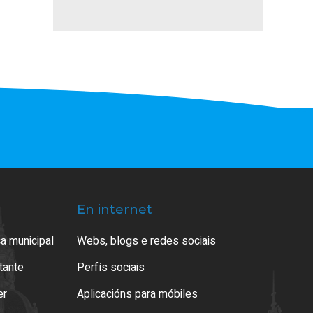
En internet
a municipal
Webs, blogs e redes sociais
atante
Perfís sociais
er
Aplicacións para móbiles