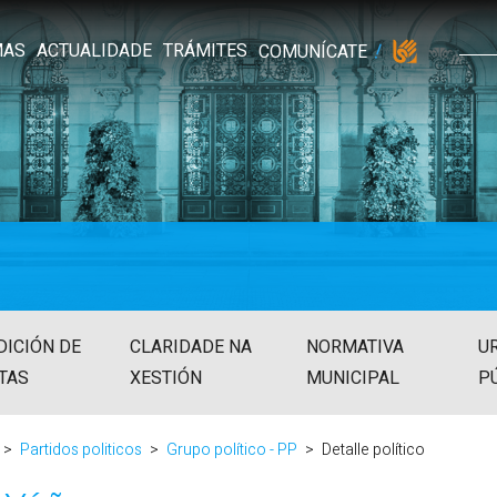
MAS
ACTUALIDADE
TRÁMITES
COMUNÍCATE
DICIÓN DE
CLARIDADE NA
NORMATIVA
U
TAS
XESTIÓN
MUNICIPAL
P
Partidos politicos
Grupo político - PP
Detalle político