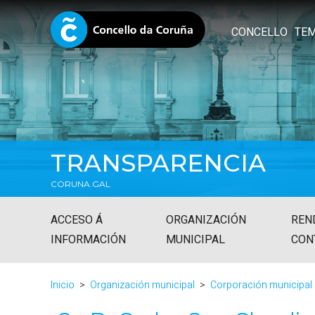
CONCELLO
TE
TRANSPARENCIA
CORUNA.GAL
ACCESO Á
ORGANIZACIÓN
REN
INFORMACIÓN
MUNICIPAL
CON
Inicio
Organización municipal
Corporación municipal