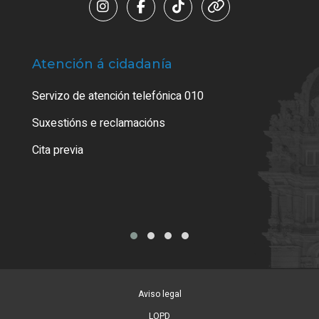
Atención á cidadanía
Trá
Servizo de atención telefónica 010
Empa
certi
Suxestións e reclamacións
Como
Cita previa
Tarx
Aviso legal
LOPD