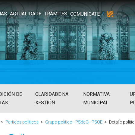
MAS
ACTUALIDADE
TRÁMITES
COMUNÍCATE
DICIÓN DE
CLARIDADE NA
NORMATIVA
U
TAS
XESTIÓN
MUNICIPAL
P
Partidos politicos
Grupo político - PSdeG - PSOE
Detalle políti