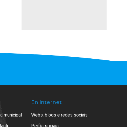
En internet
a municipal
Webs, blogs e redes sociais
atante
Perfís sociais