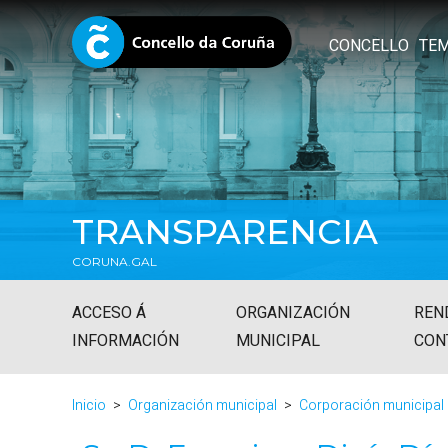
CONCELLO
TE
TRANSPARENCIA
CORUNA.GAL
ACCESO Á
ORGANIZACIÓN
REN
INFORMACIÓN
MUNICIPAL
CON
Inicio
Organización municipal
Corporación municipal