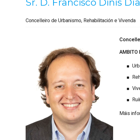
Sr. D. Francisco Dinís Dí
Concelleiro de Urbanismo, Rehabilitación e Vivenda
Concellei
AMBITO 
Urb
Reh
Viv
Ruí
Máis inf