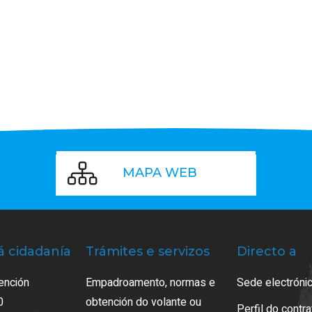
MAPA WEB
á cidadanía
Trámites e servizos
Directo a
ención
Empadroamento, normas e
Sede electrónic
0
obtención do volante ou
Perfil do contr