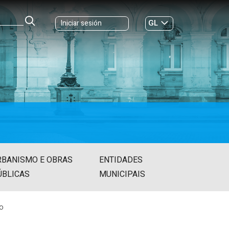
GL
Iniciar sesión
ES
|
RBANISMO E OBRAS
ENTIDADES
ÚBLICAS
MUNICIPAIS
co