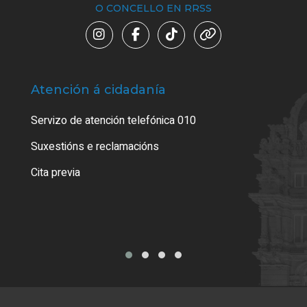
O CONCELLO EN RRSS
Atención á cidadanía
Trá
Servizo de atención telefónica 010
Empa
certi
Suxestións e reclamacións
Como
Cita previa
Tarx