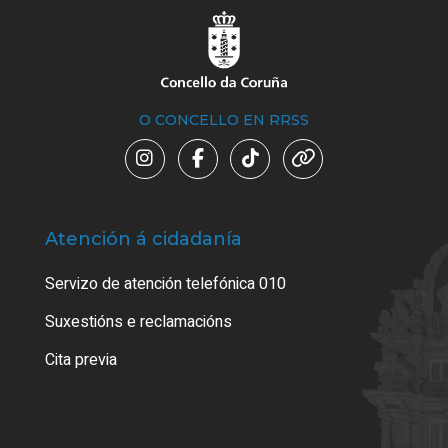
O CONCELLO EN RRSS
Atención á cidadanía
Trá
Servizo de atención telefónica 010
Empa
certi
Suxestións e reclamacións
Como
Cita previa
Tarx