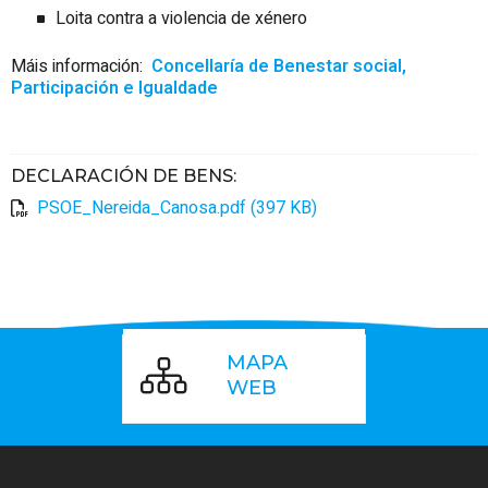
Loita contra a violencia de
xénero
Máis información:
Concellaría de Benestar social,
Participación e Igualdade
DECLARACIÓN DE BENS
:
PSOE_Nereida_Canosa.pdf (397 KB)
MAPA
WEB