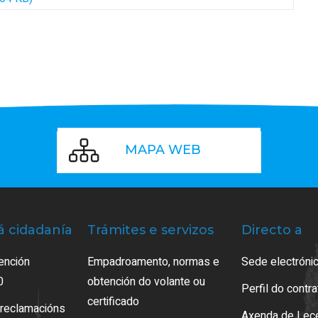
MAPA WEB
á cidadanía
Trámites e servizos
Directo a
ención
Empadroamento, normas e
Sede electrónic
0
obtención do volante ou
Perfil do contr
certificado
 reclamacións
Axenda de Lec