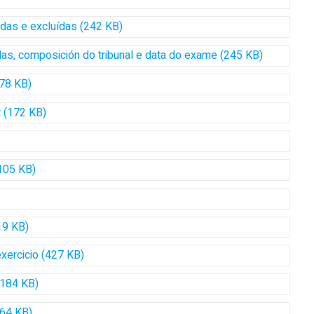
idas e excluídas (242 KB)
idas, composición do tribunal e data do exame (245 KB)
178 KB)
t (172 KB)
(105 KB)
19 KB)
exercicio (427 KB)
(184 KB)
164 KB)