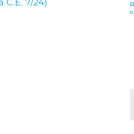
 C.E. 7/24)
R
c