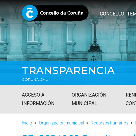
CONCELLO
TE
TRANSPARENCIA
CORUNA.GAL
ACCESO Á
ORGANIZACIÓN
REN
INFORMACIÓN
MUNICIPAL
CON
Inicio
Organización municipal
Recursos humanos