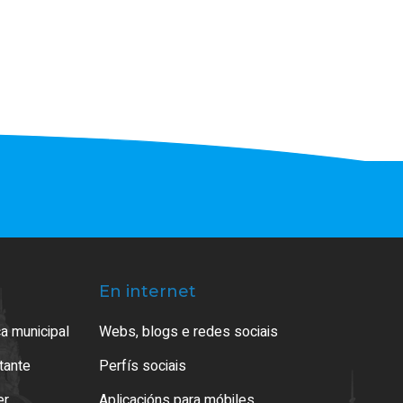
En internet
a municipal
Webs, blogs e redes sociais
atante
Perfís sociais
er
Aplicacións para móbiles