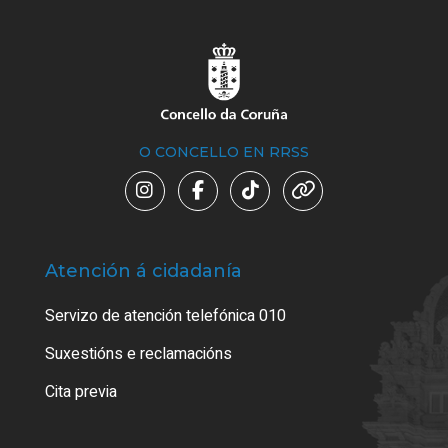
O CONCELLO EN RRSS
Atención á cidadanía
Trá
Servizo de atención telefónica 010
Empa
certi
Suxestións e reclamacións
Como
Cita previa
Tarx