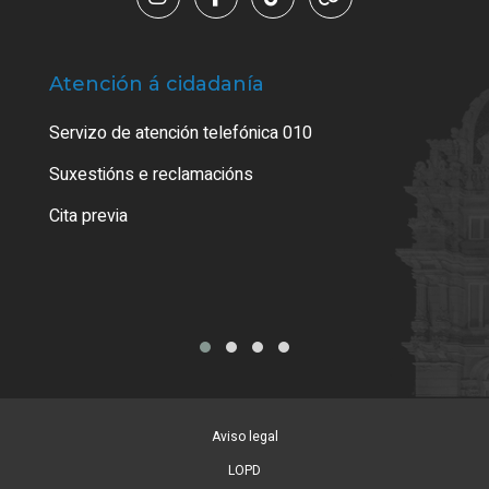
Atención á cidadanía
Trá
Servizo de atención telefónica 010
Empa
certi
Suxestións e reclamacións
Como
Cita previa
Tarx
Aviso legal
LOPD