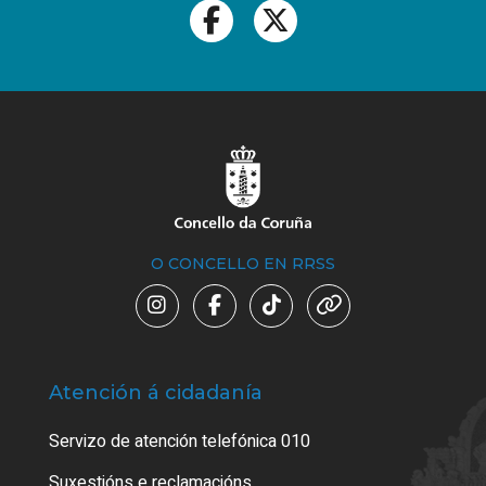
O CONCELLO EN RRSS
Atención á cidadanía
Trá
Servizo de atención telefónica 010
Empa
certi
Suxestións e reclamacións