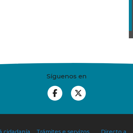
Síguenos en
á cidadanía
Trámites e servizos
Directo a