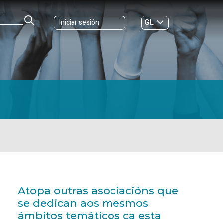
GL
Iniciar sesión
ES
|
Atopa outras asociacións que
se dedican aos mesmos
ámbitos temáticos ca esta