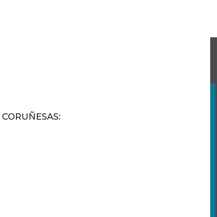
S CORUÑESAS
: