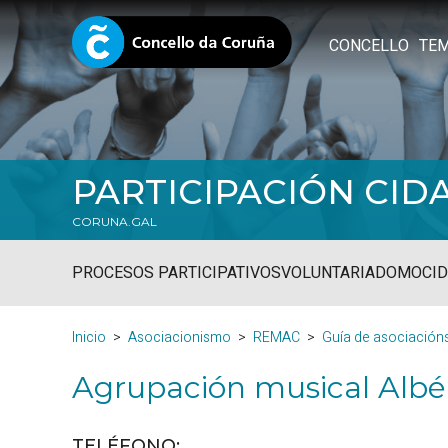
CONCELLO
TE
PARTICIPACIÓN CID
CORUNA.GAL
PROCESOS PARTICIPATIVOS
VOLUNTARIADO
MOCID
Inicio
Asociacionismo
REMAC
Guía de asociación
Agrupación musical Albé
TELÉFONO
: