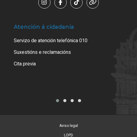
Atención á cidadanía
Trá
Servizo de atención telefónica 010
Empa
certi
Suxestións e reclamacións
Como
Cita previa
Tarx
Aviso legal
LOPD