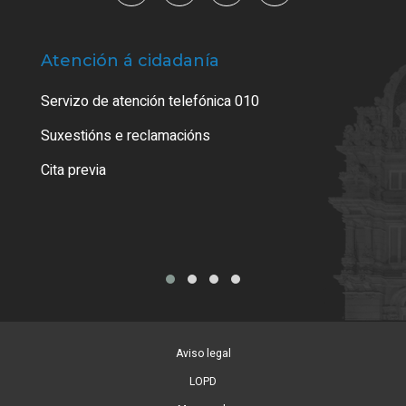
Atención á cidadanía
Trá
Servizo de atención telefónica 010
Empa
certi
Suxestións e reclamacións
Como
Cita previa
Tarx
Aviso legal
LOPD