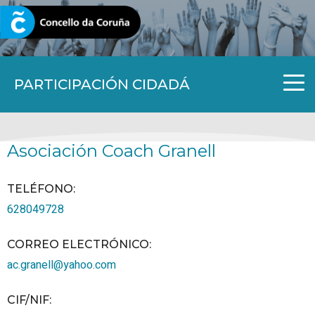
CORUNA.GAL
PARTICIPACIÓN CIDADÁ
Asociación Coach Granell
TELÉFONO
:
628049728
CORREO ELECTRÓNICO
:
ac.granell@yahoo.com
CIF/NIF
: