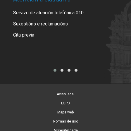
Servizo de atención telefónica 010
Empa
certi
Suxestións e reclamacións
Como
Cita previa
Tarx
Aviso legal
LOPD
Mapa web
Normas de uso
Accesibilidade