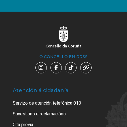
O CONCELLO EN RRSS
Atención á cidadanía
Trá
Servizo de atención telefónica 010
Empa
certi
Suxestións e reclamacións
Como
Cita previa