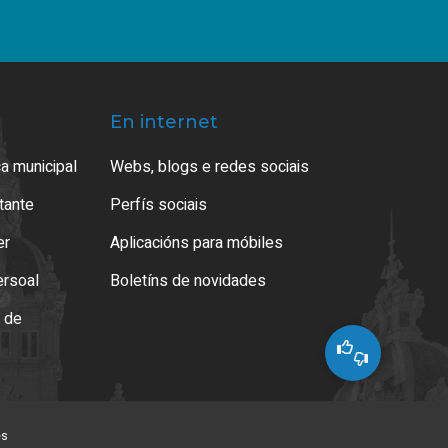
En internet
a municipal
Webs, blogs e redes sociais
atante
Perfís sociais
er
Aplicacións para móbiles
ersoal
Boletíns de novidades
o de
es