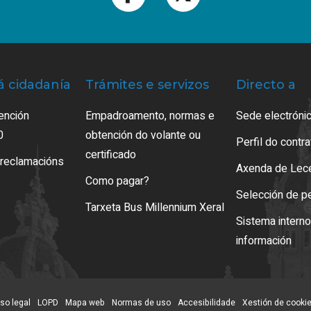
á cidadanía
Trámites e servizos
Directo a
ención
Empadroamento, normas e
Sede electrónic
0
obtención do volante ou
Perfil do contr
certificado
 reclamacións
Axenda de Lec
Como pagar?
Selección de p
Tarxeta Bus Millennium Xeral
Sistema intern
información
so legal
LOPD
Mapa web
Normas de uso
Accesibilidade
Xestión de cooki