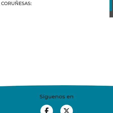
S CORUÑESAS
:
Síguenos en