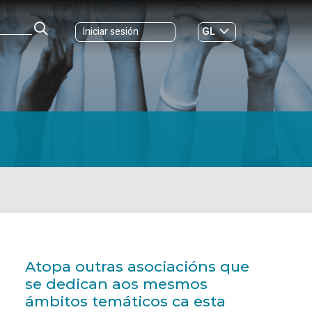
GL
Iniciar sesión
ES
|
Atopa outras asociacións que
se dedican aos mesmos
ámbitos temáticos ca esta