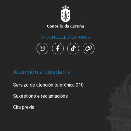
O CONCELLO EN RRSS
Atención á cidadanía
Trá
Servizo de atención telefónica 010
Empa
certi
Suxestións e reclamacións
Como
Cita previa
Tarx