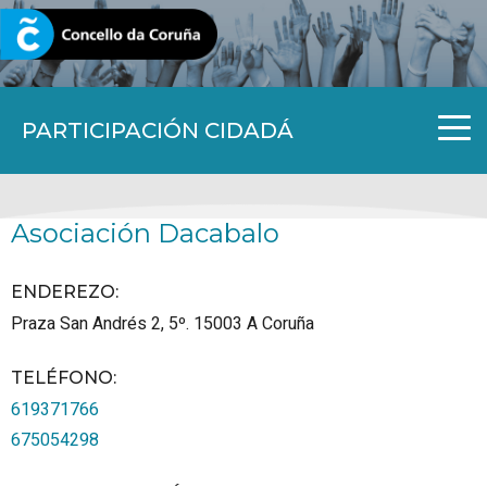
CORUNA.GAL
PARTICIPACIÓN CIDADÁ
Asociación Dacabalo
ENDEREZO:
Praza San Andrés 2, 5º.
15003
A Coruña
TELÉFONO
:
619371766
675054298