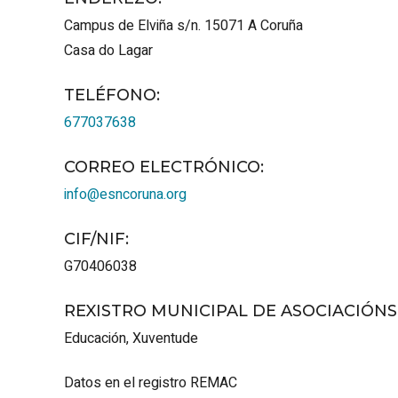
Campus de Elviña s/n.
15071
A Coruña
Casa do Lagar
TELÉFONO
:
677037638
CORREO ELECTRÓNICO
:
info@esncoruna.org
CIF/NIF
:
G70406038
REXISTRO MUNICIPAL DE ASOCIACIÓN
Educación
,
Xuventude
Datos en el registro REMAC