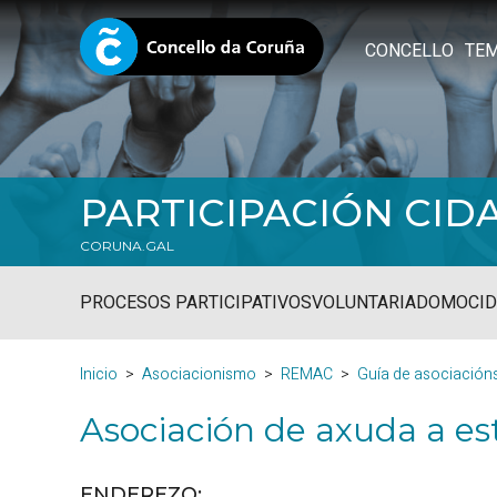
CONCELLO
TE
PARTICIPACIÓN CID
CORUNA.GAL
PROCESOS PARTICIPATIVOS
VOLUNTARIADO
MOCID
Inicio
Asociacionismo
REMAC
Guía de asociación
Asociación de axuda a es
ENDEREZO: