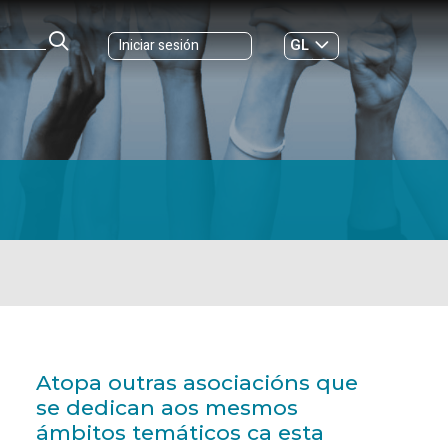
GL
Iniciar sesión
ES
|
Atopa outras asociacións que
se dedican aos mesmos
ámbitos temáticos ca esta