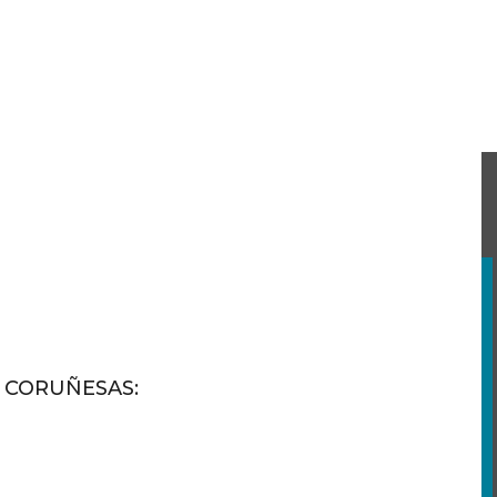
S CORUÑESAS
: