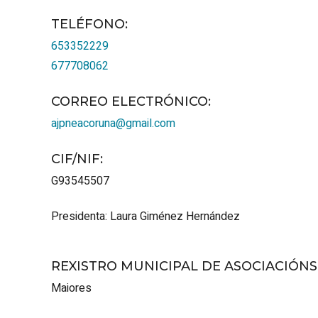
TELÉFONO
:
653352229
677708062
CORREO ELECTRÓNICO
:
ajpneacoruna@gmail.com
CIF/NIF
:
G93545507
Presidenta: Laura Giménez Hernández
REXISTRO MUNICIPAL DE ASOCIACIÓN
Maiores