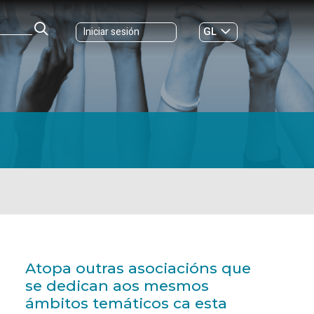
GL
Iniciar sesión
ES
|
Atopa outras asociacións que
se dedican aos mesmos
ámbitos temáticos ca esta