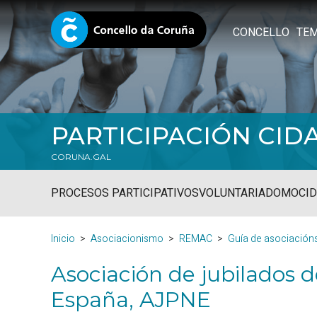
CONCELLO
TE
PARTICIPACIÓN CID
CORUNA.GAL
PROCESOS PARTICIPATIVOS
VOLUNTARIADO
MOCID
Inicio
Asociacionismo
REMAC
Guía de asociación
Asociación de jubilados d
España, AJPNE