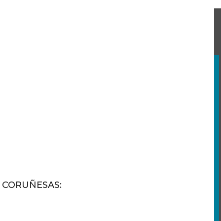
S CORUÑESAS
: