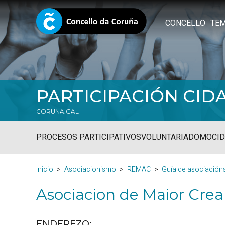
CONCELLO
TE
PARTICIPACIÓN CID
CORUNA.GAL
PROCESOS PARTICIPATIVOS
VOLUNTARIADO
MOCID
Inicio
Asociacionismo
REMAC
Guía de asociación
Asociacion de Maior Crea
ENDEREZO: