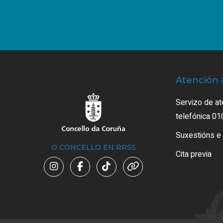
Atención 
Servizo de at
telefónica 01
Suxestións e
O CONCELLO EN RRSS
Cita previa