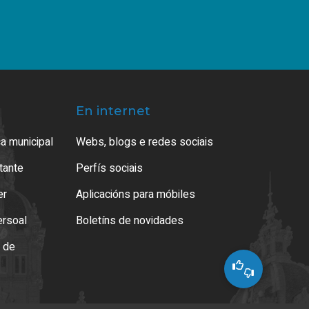
En internet
a municipal
Webs, blogs e redes sociais
atante
Perfís sociais
er
Aplicacións para móbiles
ersoal
Boletíns de novidades
o de