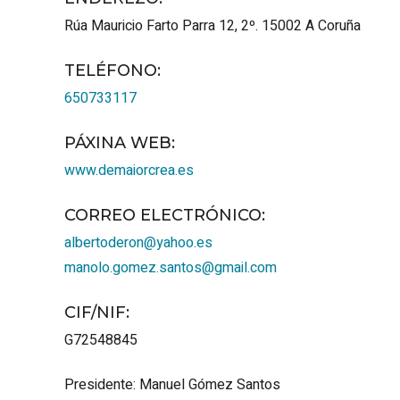
Rúa Mauricio Farto Parra 12, 2º.
15002
A Coruña
TELÉFONO
:
650733117
PÁXINA WEB
:
www.demaiorcrea.es
CORREO ELECTRÓNICO
:
albertoderon@yahoo.es
manolo.gomez.santos@gmail.com
CIF/NIF
:
G72548845
Presidente: Manuel Gómez Santos