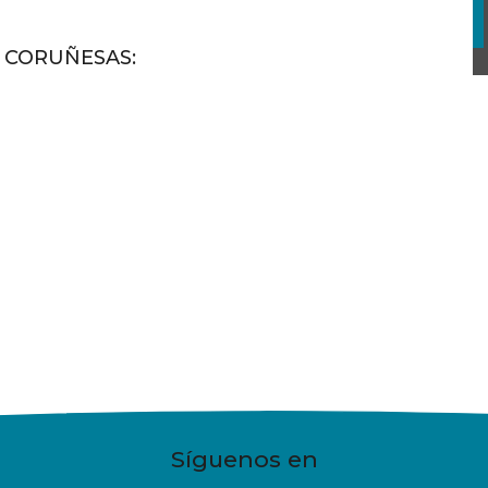
S CORUÑESAS
:
Síguenos en