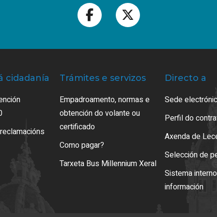
á cidadanía
Trámites e servizos
Directo a
ención
Empadroamento, normas e
Sede electrónic
0
obtención do volante ou
Perfil do contr
certificado
 reclamacións
Axenda de Lec
Como pagar?
Selección de p
Tarxeta Bus Millennium Xeral
Sistema intern
información