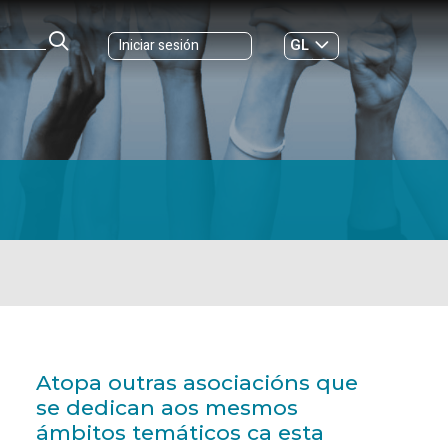
GL
Iniciar sesión
ES
|
Atopa outras asociacións que
se dedican aos mesmos
ámbitos temáticos ca esta