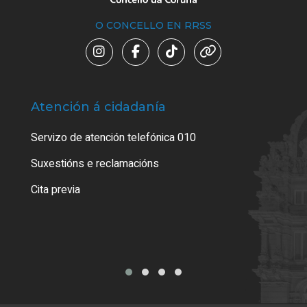
O CONCELLO EN RRSS
Atención á cidadanía
Trá
Servizo de atención telefónica 010
Empa
certi
Suxestións e reclamacións
Como
Cita previa
Tarx