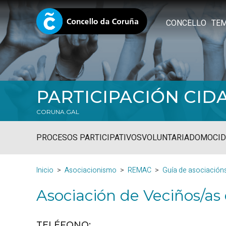
CONCELLO
TE
PARTICIPACIÓN CID
CORUNA.GAL
PROCESOS PARTICIPATIVOS
VOLUNTARIADO
MOCID
Inicio
Asociacionismo
REMAC
Guía de asociación
Asociación de Veciños/as
TELÉFONO
: