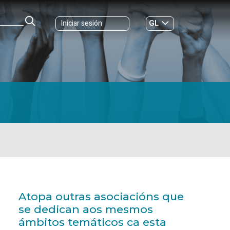
GL
Iniciar sesión
ES
|
Atopa outras asociacións que
se dedican aos mesmos
ámbitos temáticos ca esta