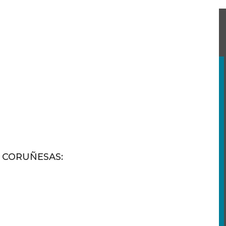
S CORUÑESAS
: