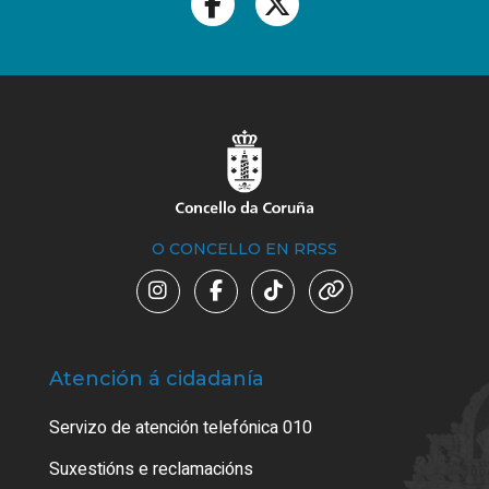
O CONCELLO EN RRSS
Atención á cidadanía
Trá
Servizo de atención telefónica 010
Empa
certi
Suxestións e reclamacións