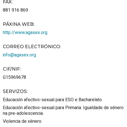
FAX
:
881 916 869
PÁXINA WEB
:
http://www.agasex.org
CORREO ELECTRÓNICO
:
info@agasex.org
CIF/NIF
:
G15969678
SERVIZOS
:
Educación afectivo-sexual para ESO e Bacharelato.
Educación afectivo-sexual para Primaria. Igualdade de xénero
na pre-adolescencia.
Violencia de xénero.