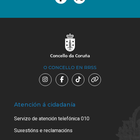
O CONCELLO EN RRSS
Atención á cidadanía
Trá
Servizo de atención telefónica 010
Empa
certi
Suxestións e reclamacións
Como