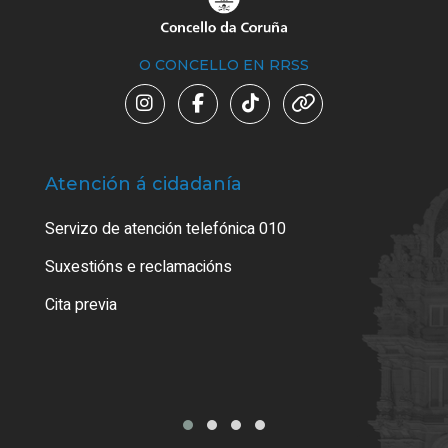
O CONCELLO EN RRSS
Atención á cidadanía
Trá
Servizo de atención telefónica 010
Empa
certi
Suxestións e reclamacións
Como
Cita previa
Tarx